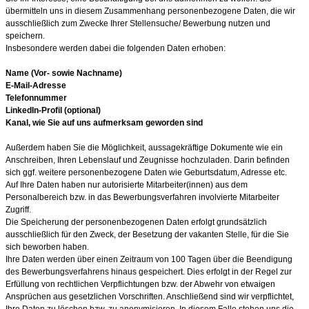
übermitteln uns in diesem Zusammenhang personenbezogene Daten, die wir
ausschließlich zum Zwecke Ihrer Stellensuche/ Bewerbung nutzen und
speichern.
Insbesondere werden dabei die folgenden Daten erhoben:
Name (Vor- sowie Nachname)
E-Mail-Adresse
Telefonnummer
LinkedIn-Profil (optional)
Kanal, wie Sie auf uns aufmerksam geworden sind
Außerdem haben Sie die Möglichkeit, aussagekräftige Dokumente wie ein
Anschreiben, Ihren Lebenslauf und Zeugnisse hochzuladen. Darin befinden
sich ggf. weitere personenbezogene Daten wie Geburtsdatum, Adresse etc.
Auf Ihre Daten haben nur autorisierte Mitarbeiter(innen) aus dem
Personalbereich bzw. in das Bewerbungsverfahren involvierte Mitarbeiter
Zugriff.
Die Speicherung der personenbezogenen Daten erfolgt grundsätzlich
ausschließlich für den Zweck, der Besetzung der vakanten Stelle, für die Sie
sich beworben haben.
Ihre Daten werden über einen Zeitraum von 100
Tagen über die Beendigung
des Bewerbungsverfahrens hinaus gespeichert. Dies erfolgt in der Regel zur
Erfüllung von rechtlichen Verpflichtungen bzw. der Abwehr von etwaigen
Ansprüchen aus gesetzlichen Vorschriften. Anschließend sind wir verpflichtet,
Ihre Daten zu löschen bzw. zu anonymisieren. In diesem Falle stehen uns die